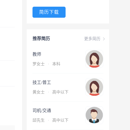
简历下载
推荐简历
更多简历
教师
罗女士
·
本科
技工/普工
黄女士
·
高中以下
司机/交通
邱先生
·
高中以下