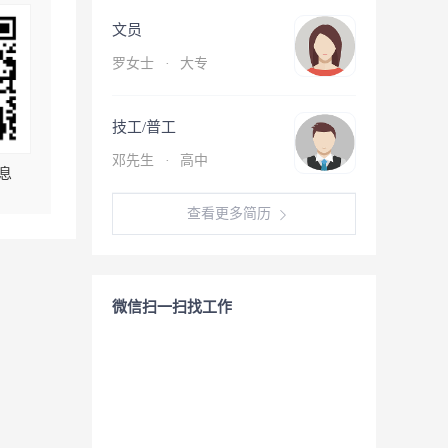
文员
罗女士
·
大专
技工/普工
邓先生
·
高中
息
查看更多简历
微信扫一扫找工作